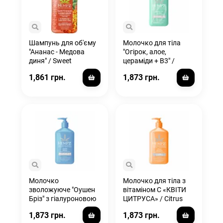
Шампунь для об'єму
Молочко для тіла
"Ананас - Медова
"Огірок, алое,
диня" / Sweet
цераміди + В3" /
Pineapple & Honey
Cucumber & Aloe
1,861 грн.
1,873 грн.
Melon
Herbal Body
Moisturizer
Молочко
Молочко для тіла з
зволожуюче "Оушен
вітаміном С «КВІТИ
Бріз" з гіалуроновою
ЦИТРУСА» / Citrus
кислотою / Ocean
Blossom Herbal Body
1,873 грн.
1,873 грн.
Breeze Herbal Body
Moisturizer