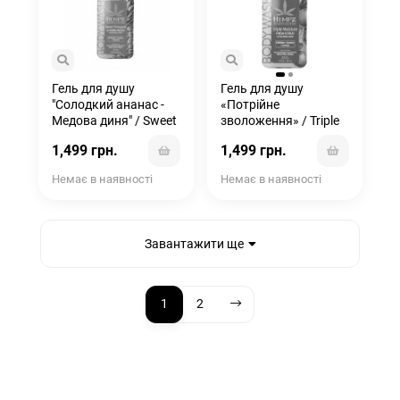
Гель для душу
Гель для душу
"Солодкий ананас -
«Потрійне
Медова диня" / Sweet
зволоження» / Triple
Pineapple & Honey
Moisture Fresh Citrus
1,499 грн.
1,499 грн.
Melon
Body Wash
Немає в наявності
Немає в наявності
Завантажити ще
1
2