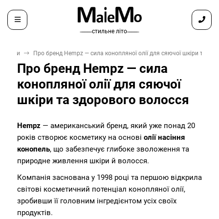
̶ ̶ ̶ ̶ ̶ ̶ ̶ стильне літо ̶ ̶ ̶ ̶ ̶ ̶ ̶
Бренди
Про бренд Hempz — сила конопляної олії для сяючої шкіри та зд
Про бренд Hempz — сила
конопляної олії для сяючої
шкіри та здорового волосся
Hempz
— американський бренд, який уже понад 20
років створює косметику на основі
олії насіння
конопель
, що забезпечує глибоке зволоження та
природне живлення шкіри й волосся.
Компанія заснована у 1998 році та першою відкрила
світові косметичний потенціал конопляної олії,
зробивши її головним інгредієнтом усіх своїх
продуктів.