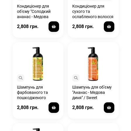
Кондиціонер для
Кондиціонер для
об'єму "Солодкий
сухого та
ананас - Медова
ослабленого волосся
Диня" / Sweet
"Потрійне
2,808 грн.
2,808 грн.
Pineapple & Honey
зволоження" / Triple
Melon Herbal
Moisture Fresh Citrus
Conditioner
Herbal Conditioner
Шампунь для
Шампунь для об'єму
фарбованого та
"Ананас - Медова
пошкодженого
диня" / Sweet
волосся Original /
Pineapple & Honey
2,808 грн.
2,808 грн.
Original Floral Banana
Melon
Herbal Shampoo Color
Safe