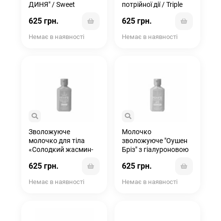
ДИНЯ" / Sweet
потрійної дії / Triple
Pineapple & Honey
Moisture Herbal
625 грн.
625 грн.
Melon Herbal Body
Whipped Body Creme
Moisturizer
Немає в наявності
Немає в наявності
Зволожуюче
Молочко
молочко для тіла
зволожуюче "Оушен
«Солодкий жасмин-
Бріз" з гіалуроновою
Роза» з колагеном /
кислотою / Ocean
625 грн.
625 грн.
Sweet Jasmine & Rose
Breeze Herbal Body
Herbal Body
Moisturizer
Немає в наявності
Немає в наявності
Moisturizer