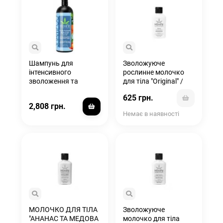
Шампунь для
Зволожуюче
інтенсивного
рослинне молочко
зволоження та
для тіла "Original" /
відновлення сухого
Original Herbal Body
625 грн.
волосся / Triple
Moisturizer
2,808 грн.
Moisture Fresh Citrus
Немає в наявності
Herbal Shampoo
МОЛОЧКО ДЛЯ ТІЛА
Зволожуюче
"АНАНАС ТА МЕДОВА
молочко для тіла