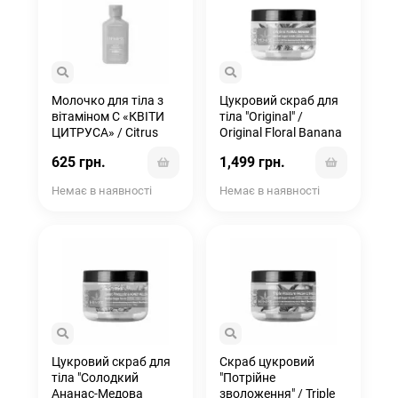
Молочко для тіла з
Цукровий скраб для
вітаміном С «КВІТИ
тіла "Original" /
ЦИТРУСА» / Citrus
Original Floral Banana
Blossom Herbal Body
Herbal Sugar Scrub
625 грн.
1,499 грн.
Moisturizer
Немає в наявності
Немає в наявності
Цукровий скраб для
Скраб цукровий
тіла "Солодкий
"Потрійне
Ананас-Медова
зволоження" / Triple