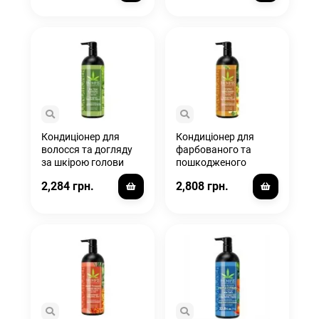
Moisturizer
Кондиціонер для
Кондиціонер для
волосся та догляду
фарбованого та
за шкірою голови
пошкодженого
"Чайне дерево та
волосся Original /
2,284 грн.
2,808 грн.
ромашка" / Tea
Original Floral Banana
Tree&Chamomile
Herbal Conditioner
Herbal Conditioner