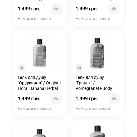
Диня" / Sweet
Moisture Fresh Citrus
1,499 грн.
1,499 грн.
Pineapple & Honey
Herbal Sugar Scrub
Melon Herbal Sugar
Немає в наявності
Немає в наявності
Scrub
Гель для душу
Гель для душу
"Оріджинал" / Original
"Гранат" /
Floral Banana Herbal
Pomegranate Body
Body Wash
Wash
1,499 грн.
1,499 грн.
Немає в наявності
Немає в наявності