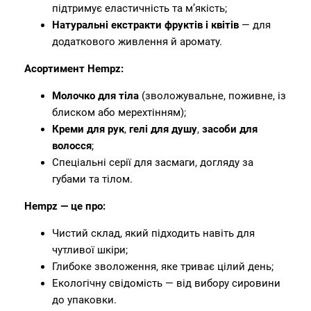
підтримує еластичність та м’якість;
Натуральні екстракти фруктів і квітів
— для
додаткового живлення й аромату.
Асортимент Hempz:
Молочко для тіла
(зволожувальне, поживне, із
блиском або мерехтінням);
Креми для рук
,
гелі для душу
,
засоби для
волосся
;
Спеціальні серії для засмаги, догляду за
губами та тілом.
Hempz — це про:
Чистий склад, який підходить навіть для
чутливої шкіри;
Глибоке зволоження, яке триває цілий день;
Екологічну свідомість — від вибору сировини
до упаковки.