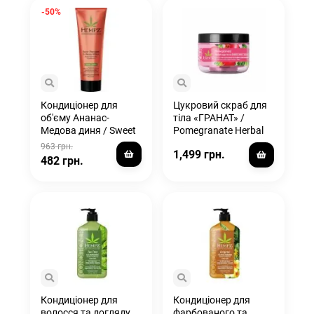
-50%
Кондиціонер для
Цукровий скраб для
об'єму Ананас-
тіла «ГРАНАТ» /
Медова диня / Sweet
Pomegranate Herbal
Pineapple & Honey
Sugar Scrub
963 грн.
1,499 грн.
Melon
482 грн.
Кондиціонер для
Кондиціонер для
волосся та догляду
фарбованого та