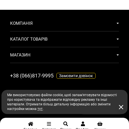
КОМПАНІЯ
КАТАЛОГ ТОВАРІВ
МАГАЗИН
+38 (066)817-9995
Замовити дзвінок
МАЄМО ТЕ ЩО ТОБІ ПОТРІБНО
© 2026
Ми використовуємо файли cookie, щоб запам'ятовувати відомості
про користувача та відображати відповідну рекламу та інші
Всі права захищені авторським правом
maiemo.com
матеріали. Отримати більш детальну інформацію або змінити
Підібрати догляд з AI
настройки можна
тут
.