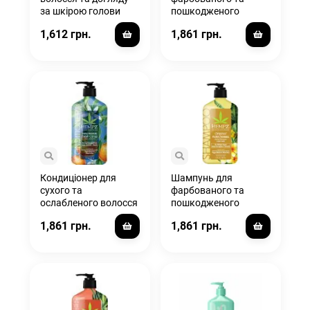
за шкірою голови
пошкодженого
"Чайне дерево та
волосся Original /
1,612 грн.
1,861 грн.
ромашка" / Tea
Original Floral Banana
Tree&Chamomile
Herbal Conditioner
Herbal Conditioner
Кондиціонер для
Шампунь для
сухого та
фарбованого та
ослабленого волосся
пошкодженого
"Потрійне
волосся Original /
1,861 грн.
1,861 грн.
зволоження" / Triple
Original Floral Banana
Moisture Fresh Citrus
Herbal Shampoo Color
Herbal Conditioner
Safe