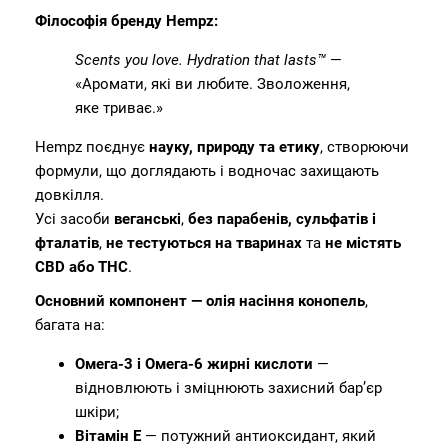
Філософія бренду Hempz:
Scents you love. Hydration that lasts™
—
«Аромати, які ви любите. Зволоження,
яке триває.»
Hempz поєднує
науку, природу та етику
, створюючи
формули, що доглядають і водночас захищають
довкілля.
Усі засоби
веганські
,
без парабенів, сульфатів і
фталатів
,
не тестуються на тваринах
та
не містять
CBD або THC
.
Основний компонент — олія насіння конопель
,
багата на:
Омега-3 і Омега-6 жирні кислоти
—
відновлюють і зміцнюють захисний бар’єр
шкіри;
Вітамін E
— потужний антиоксидант, який