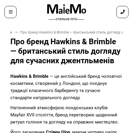
̶ ̶ ̶ ̶ ̶ ̶ ̶ стильне літо ̶ ̶ ̶ ̶ ̶ ̶ ̶
Бренди
Про бренд Hawkins & Brimble — британський стиль догляду для с
Про бренд Hawkins & Brimble
— британський стиль догляду
для сучасних джентльменів
Hawkins & Brimble
— це англійський бренд чоловічої
косметики, створений у Лондоні, що поєднує
традиції класичного барберингу та сучасні
стандарти натурального догляду.
Натхненний атмосферою лондонських клубів
Mayfair XVII століття, бренд перетворює щоденний
ритуал гоління та догляду на справжнє мистецтво.
Його засновник
Стівен Шор
, маючи чутливу шкіру,