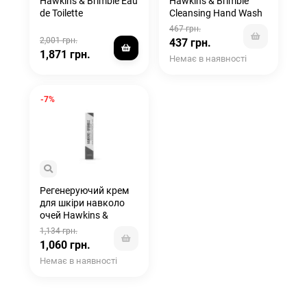
Hawkins & Brimble Eau
Hawkins & Brimble
de Toilette
Cleansing Hand Wash
Pouch 300мл
467 грн.
2,001 грн.
437 грн.
1,871 грн.
Немає в наявності
-7%
Регенеруючий крем
для шкіри навколо
очей Hawkins &
Brimble Eye Cream 20
1,134 грн.
мл
1,060 грн.
Немає в наявності