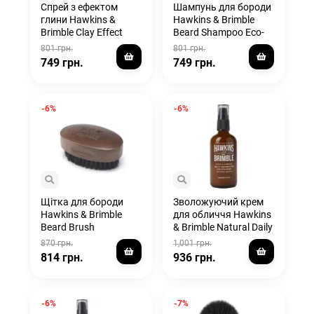
Спрей з ефектом
Шампунь для бороди
глини Hawkins &
Hawkins & Brimble
Brimble Clay Effect
Beard Shampoo Eco-
Hair Spray 150 мл
Refillable 300мл
801 грн.
801 грн.
749 грн.
749 грн.
-6%
-6%
Щітка для бороди
Зволожуючий крем
Hawkins & Brimble
для обличчя Hawkins
Beard Brush
& Brimble Natural Daily
Moisturiser 100 мл
870 грн.
1,001 грн.
814 грн.
936 грн.
-6%
-7%