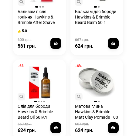
Бальзам після
Бальзам для бороди
гоління Hawkins &
Hawkins & Brimble
Brimble After Shave
Beard Balm 50 г
Balm 125 мл
5.0
600 грн.
667 грн.
561 грн.
624 грн.
-6%
-6%
Олія для бороди
Матова глина
Hawkins & Brimble
Hawkins & Brimble
Beard Oil 50 мл
Matt Clay Pomade 100
мл
667 грн.
667 грн.
624 грн.
624 грн.