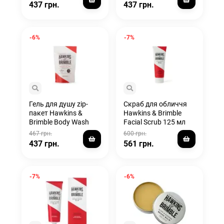
Pouch 300 мл
437 грн.
437 грн.
-6%
-7%
Гель для душу zip-
Скраб для обличчя
пакет Hawkins &
Hawkins & Brimble
Brimble Body Wash
Facial Scrub 125 мл
Pouch 300 мл
467 грн.
600 грн.
437 грн.
561 грн.
-7%
-6%