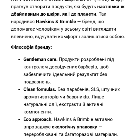
прагнув створити продукти, які будуть
настільки ж
дбайливими до шкіри, як і до планети
. Так
народився
Hawkins & Brimble
— бренд, що
допомагає чоловікам у всьому світі виглядати
впевнено, відчувати комфорт і залишатися собою.
Філософія бренду:
Gentleman care.
Продукти розроблені під
контролем досвідчених барберів, щоб
забезпечити ідеальний результат без
подразнень.
Clean formulas.
Без парабенів, SLS, штучних
ароматизаторів чи барвників. Лише
натуральні олії, екстракти й активні
компоненти.
Eco approach.
Hawkins & Brimble активно
впроваджує
екологічну упаковку
—
перероблювані та багаторазові матеріали.