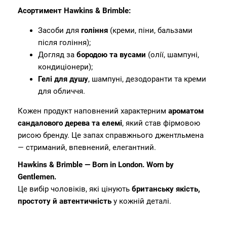
Асортимент Hawkins & Brimble:
Засоби для
гоління
(креми, піни, бальзами
після гоління);
Догляд за
бородою та вусами
(олії, шампуні,
кондиціонери);
Гелі для душу
, шампуні, дезодоранти та креми
для обличчя.
Кожен продукт наповнений характерним
ароматом
сандалового дерева та елемі
, який став фірмовою
рисою бренду. Це запах справжнього джентльмена
— стриманий, впевнений, елегантний.
Hawkins & Brimble — Born in London. Worn by
Gentlemen.
Це вибір чоловіків, які цінують
британську якість,
простоту й автентичність
у кожній деталі.