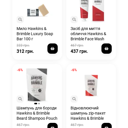
Мило Hawkins &
Засіб для миття
Brimble Luxury Soap
обличчя Hawkins &
Bar 100 г
Brimble Face Wash
150 мл
333 грн.
467 грн.
312 грн.
437 грн.
-6%
-6%
Шампунь для бороди
Відновлюючий
Hawkins & Brimble
шампунь zip-пакет
Beard Shampoo Pouch
Hawkins & Brimble
300мл
Revitalising Shampoo
467 грн.
467 грн.