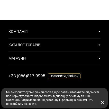
КОМПАНІЯ
КАТАЛОГ ТОВАРІВ
МАГАЗИН
+38 (066)817-9995
Замовити дзвінок
МАЄМО ТЕ ЩО ТОБІ ПОТРІБНО
© 2026
Ми використовуємо файли cookie, щоб запам'ятовувати відомості
про користувача та відображати відповідну рекламу та інші
Всі права захищені авторським правом
maiemo.com
матеріали. Отримати більш детальну інформацію або змінити
Підібрати догляд з AI
настройки можна
тут
.