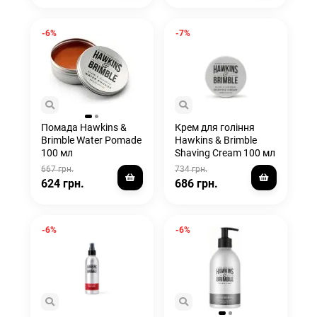
-6%
-7%
Помада Hawkins &
Крем для гоління
Brimble Water Pomade
Hawkins & Brimble
100 мл
Shaving Cream 100 мл
667 грн.
734 грн.
624 грн.
686 грн.
-6%
-6%