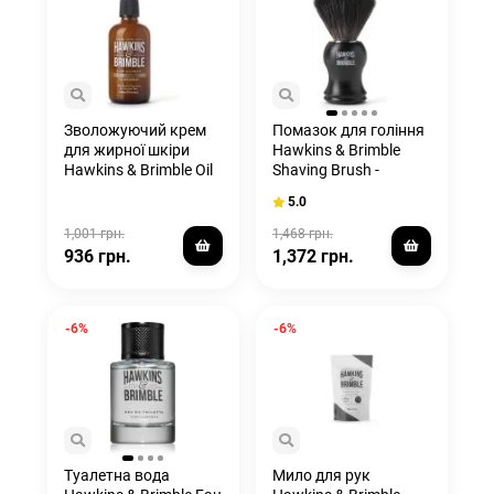
Зволожуючий крем
Помазок для гоління
для жирної шкіри
Hawkins & Brimble
Hawkins & Brimble Oil
Shaving Brush -
Control Moisturiser
synthetic
5.0
100 мл
1,001 грн.
1,468 грн.
936 грн.
1,372 грн.
-6%
-6%
Туалетна вода
Мило для рук