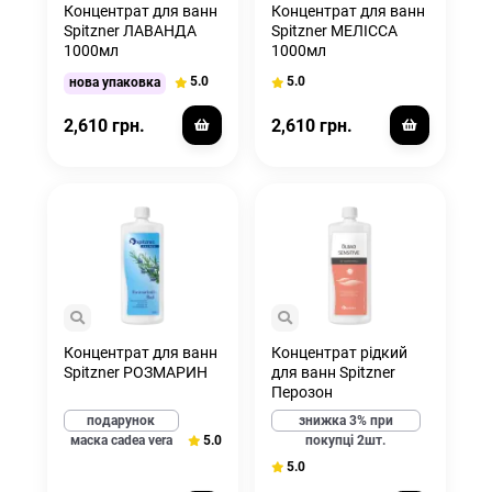
Концентрат для ванн
Концентрат для ванн
Spitzner ЛАВАНДА
Spitzner МЕЛІССА
1000мл
1000мл
5.0
5.0
нова упаковка
2,610 грн.
2,610 грн.
Концентрат для ванн
Концентрат рідкий
Spitzner РОЗМАРИН
для ванн Spitzner
Перозон
дерматологічна
подарунок
знижка 3% при
ванна 1000мл
5.0
маска cadea vera
покупці 2шт.
5.0