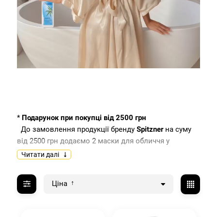
*
Подарунок
при покупці від 2500 грн
До замовлення продукції бренду
Spitzner
на суму
від 2500 грн додаємо 2 маски для обличчя у
подарунок.
Читати далі
На банері головної сторінки зображено приклад
подарункових масок. Кількість подарункових масок
Ціна
— 2 шт. Фактичні позиції можуть відрізнятися
залежно від наявності на складі.