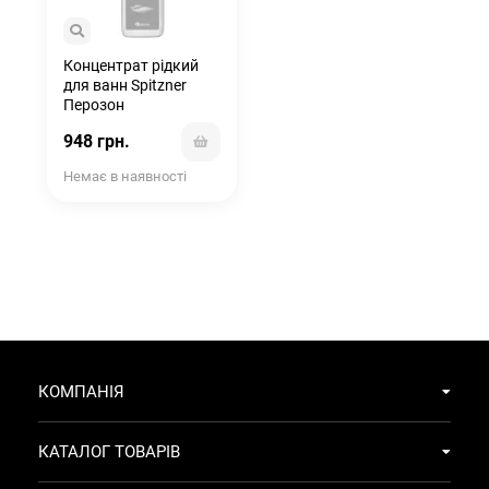
Концентрат рідкий
для ванн Spitzner
Перозон
дерматологічна
948 грн.
ванна 200мл
Немає в наявності
КОМПАНІЯ
КАТАЛОГ ТОВАРІВ