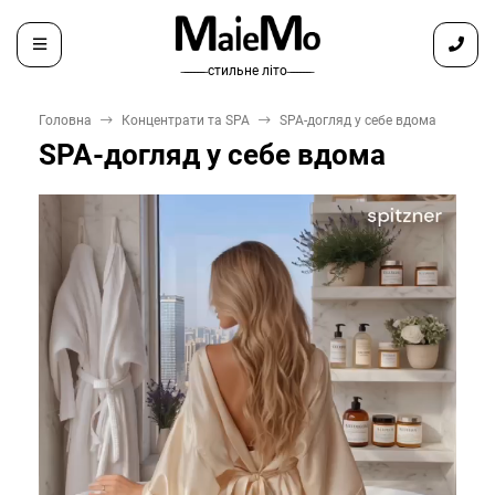
̶ ̶ ̶ ̶ ̶ ̶ ̶ стильне літо ̶ ̶ ̶ ̶ ̶ ̶ ̶
Головна
Концентрати та SPA
SPA-догляд у себе вдома
SPA-догляд у себе вдома