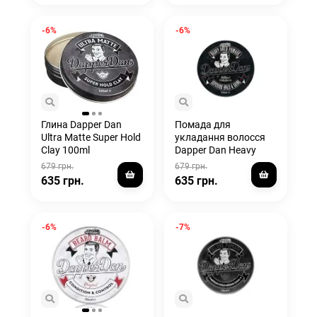
-6%
-6%
Глина Dapper Dan
Помада для
Ultra Matte Super Hold
укладання волосся
Clay 100ml
Dapper Dan Heavy
Hold Pomade 100ml
679 грн.
679 грн.
635 грн.
635 грн.
-6%
-7%