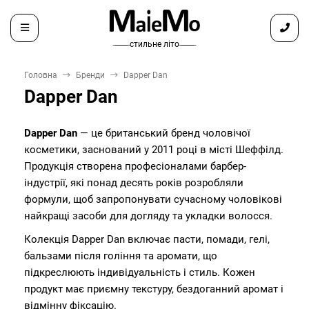
̶ ̶ ̶ ̶ ̶ ̶ ̶ стильне літо ̶ ̶ ̶ ̶ ̶ ̶ ̶
Головна
Бренди
Dapper Dan
Dapper Dan
Dapper Dan
— це британський бренд чоловічої
косметики, заснований у 2011 році в місті Шеффілд.
Продукція створена професіоналами барбер-
індустрії, які понад десять років розробляли
формули, щоб запропонувати сучасному чоловікові
найкращі засоби для догляду та укладки волосся.
Колекція Dapper Dan включає пасти, помади, гелі,
бальзами після гоління та аромати, що
підкреслюють індивідуальність і стиль. Кожен
продукт має приємну текстуру, бездоганний аромат і
відмінну фіксацію.