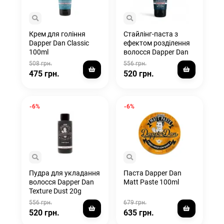
Крем для гоління
Стайлінг-паста з
Dapper Dan Classic
ефектом розділення
100ml
волосся Dapper Dan
Separator 80 мл
508 грн.
556 грн.
475 грн.
520 грн.
-6%
-6%
Пудра для укладання
Паста Dapper Dan
волосся Dapper Dan
Matt Paste 100ml
Texture Dust 20g
556 грн.
679 грн.
520 грн.
635 грн.