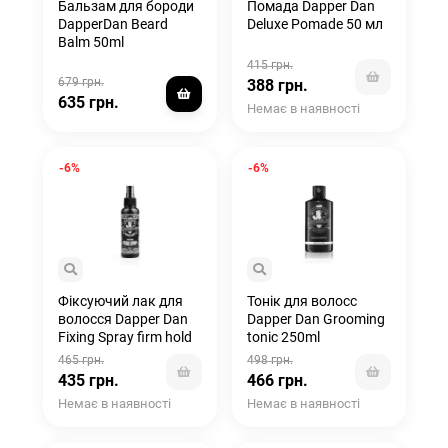
Бальзам для бороди
Помада Dapper Dan
DapperDan Beard
Deluxe Pomade 50 мл
Balm 50ml
415 грн.
679 грн.
388 грн.
635 грн.
Немає в наявності
-6%
-6%
Фіксуючий лак для
Тонік для волосс
волосся Dapper Dan
Dapper Dan Grooming
Fixing Spray firm hold
tonic 250ml
125ml
465 грн.
498 грн.
435 грн.
466 грн.
Немає в наявності
Немає в наявності