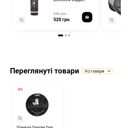
Dan Texture Dust
20g
556 грн.
520 грн.
Переглянуті товари
Усі товари
-6%
Помада Dapper Dan