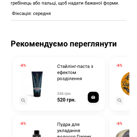
гребінець або пальці, щоб надати бажаної форми.
Фіксація: середня
Рекомендуємо переглянути
-6%
-6%
Стайлінг-паста з
ефектом
розділення
волосся Dapper
Dan Separator 80
556 грн.
мл
520 грн.
-6%
-6%
Пудра для
укладання
волосся Dapper