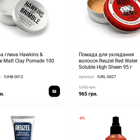
а глина Hawkins &
Помада для укладання
le Matt Clay Pomade 100
волосся Reuzel Red Water
Soluble High Sheen 95 г
:
FJHB-0012
Артикул:
FJRL-0027
1,032 грн.
н.
965 грн.
-6%