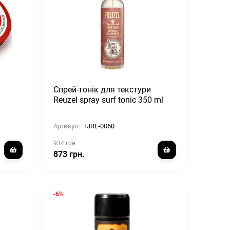
Спрей-тонік для текстури
Reuzel spray surf tonic 350 ml
Артикул:
FJRL-0060
934 грн.
873 грн.
-6%