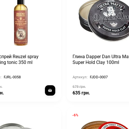
спрей Reuzel spray
Глина Dapper Dan Ultra Ma
ng tonic 350 ml
Super Hold Clay 100ml
:
FJRL-0058
Артикул:
FJDD-0007
н.
679 грн.
н.
635 грн.
-6%