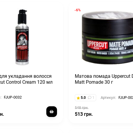
-6%
для укладання волосся
Матова помада Uppercut 
ut Control Cream 120 мл
Matt Pomade 30 г
:
FJUP-0032
Артикул:
FJUP-00
5.0
1
548 грн.
н.
513 грн.