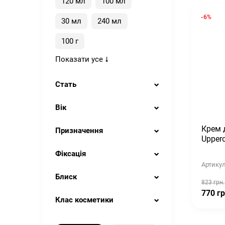
120 мл
100 мл
-6%
30 мл
240 мл
100 г
Показати усе
Стать
Вік
Крем 
Призначення
Upperc
Фіксація
Артикул
Блиск
823 грн.
770 гр
Клас косметики