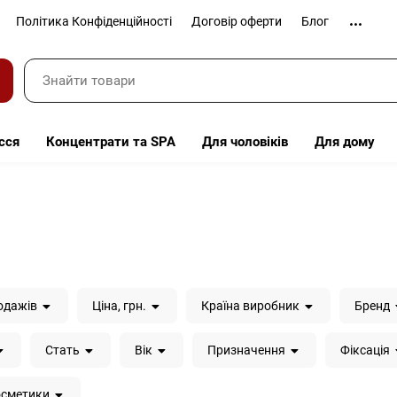
Політика Конфіденційності
Договір оферти
Блог
сся
Концентрати та SPA
Для чоловіків
Для дому
одажів
Ціна, грн.
Країна виробник
Бренд
Стать
Вік
Призначення
Фіксація
осметики