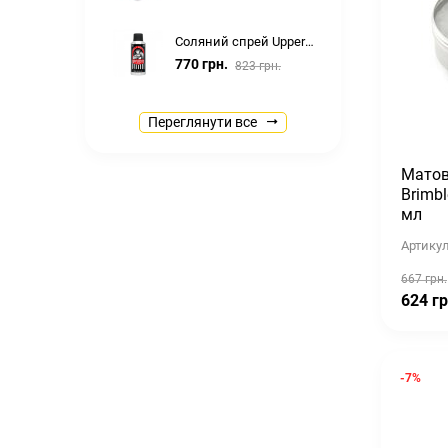
Соляний спрей Uppercut Deluxe Sea Salt Spray 150 ml
770 грн.
823 грн.
Ароматизатор для сауни бані Spitzner САУНАМЕД (SAUNAMED) 190мл
Переглянути все
1,180 грн.
1,372 грн.
Матов
Помада Uppercut Deluxe Pomade 100г
Brimb
мл
1,097 грн.
1,173 грн.
Артикул
Крем масажний для тіла Spitzner Massagecreme Soft 1000 мл
667 грн.
1,594 грн.
1,674 грн.
624 гр
Концентрат рідкий для ванн Spitzner Перозон дерматологічна ванна 1000мл
2,442 грн.
-7%
Матова помада Uppercut Deluxe Matt Pomade 30 г
513 грн.
548 грн.