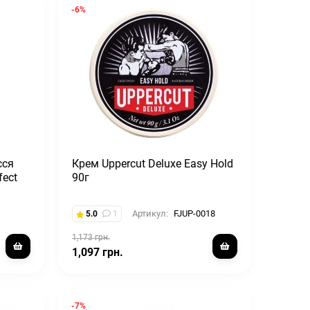
-6%
сся
Крем Uppercut Deluxe Easy Hold
fect
90г
Артикул:
FJUP-0018
5.0
1
1,173 грн.
1,097 грн.
-7%