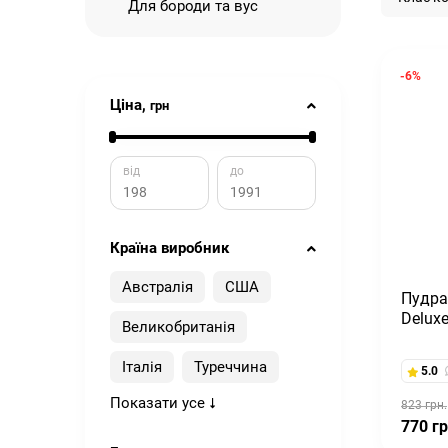
Для бороди та вус
-6%
Ціна,
грн
від
до
Країна виробник
Австралія
США
Пудра
Deluxe
Великобританія
Італія
Туреччина
5.0
Показати усе
823 грн.
770 гр