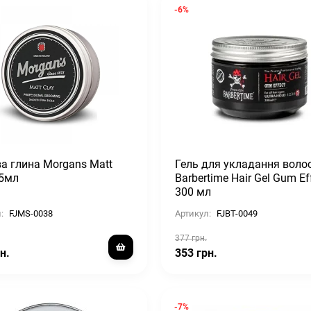
-6%
а глина Morgans Matt
Гель для укладання воло
75мл
Barbertime Hair Gel Gum Ef
300 мл
:
FJMS-0038
Артикул:
FJBT-0049
377 грн.
н.
353 грн.
-7%