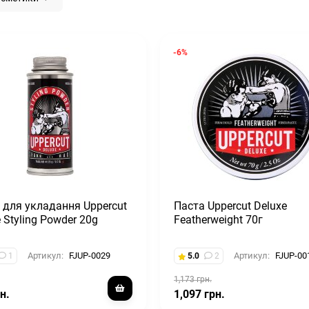
-6%
 для укладання Uppercut
Паста Uppercut Deluxe
 Styling Powder 20g
Featherweight 70г
Артикул:
FJUP-0029
Артикул:
FJUP-00
1
5.0
2
1,173 грн.
н.
1,097 грн.