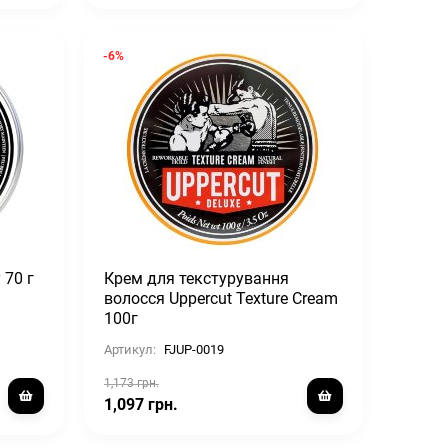
-6%
 70 г
Крем для текстурування
волосся Uppercut Texture Cream
100г
Артикул:
FJUP-0019
1,173 грн.
1,097 грн.