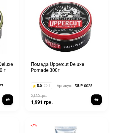
Deluxe
Помада Uppercut Deluxe
0 г
Pomade 300г
27
Артикул:
FJUP-0028
5.0
1
2,130 грн.
1,991 грн.
-7%