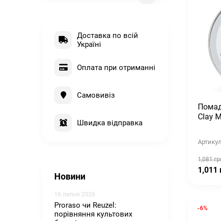
Доставка по всій
Україні
Оплата при отриманні
Самовивіз
Помад
Clay M
Швидка відправка
Артикул
1,081 гр
1,011 
Новини
16 липня 2026
Proraso чи Reuzel:
-6%
порівняння культових