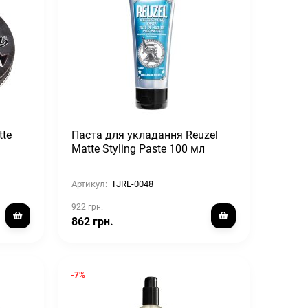
tte
Паста для укладання Reuzel
Matte Styling Paste 100 мл
Артикул:
FJRL-0048
922 грн.
862 грн.
-7%