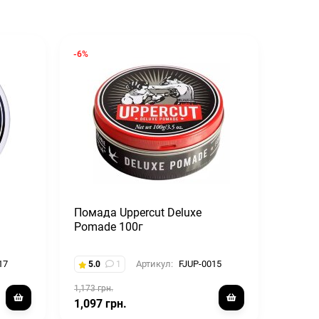
-6%
Помада Uppercut Deluxe
Pomade 100г
17
Артикул:
FJUP-0015
5.0
1
1,173 грн.
1,097 грн.