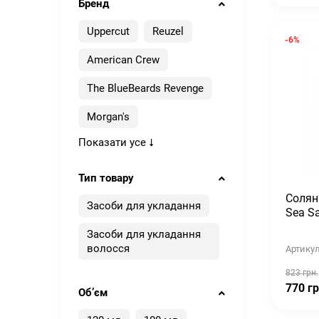
Бренд
Uppercut
Reuzel
-6%
American Crew
The BlueBeards Revenge
Morgan's
Показати усе
Тип товару
Солян
Засоби для укладання
Sea Sa
Засоби для укладання
волосся
Артикул
823 грн.
770 гр
Обʼєм