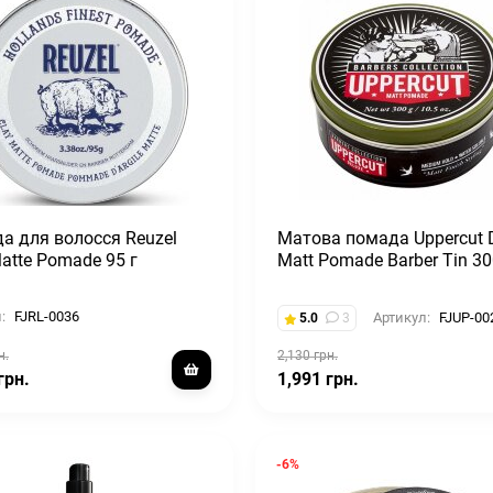
а для волосся Reuzel
Матова помада Uppercut 
atte Pomade 95 г
Matt Pomade Barber Tin 30
:
FJRL-0036
Артикул:
FJUP-00
5.0
3
н.
2,130 грн.
грн.
1,991 грн.
-6%