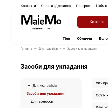
Контакти
Оплата і Доставка
Повернення і Обмін
Каталог
̶ ̶ ̶ ̶ ̶ ̶ ̶ стильне літо ̶ ̶ ̶ ̶ ̶ ̶ ̶
Тіло
Обличчя
Воло
Головна
Для чоловіків
Засоби для укладання
Засоби для укладання
Хіти пр
Для чоловіків
Засоби для укладання
Обʼєм
Для волосся
Клас к