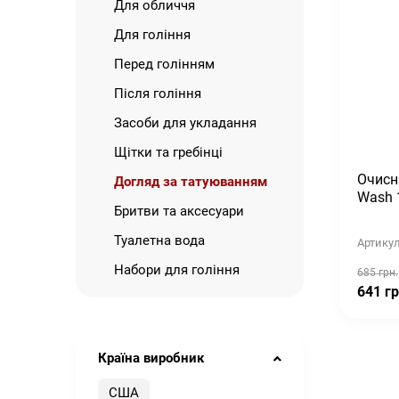
Для обличчя
Для гоління
Перед голінням
Після гоління
Засоби для укладання
Щітки та гребінці
Очисни
Догляд за татуюванням
Wash 
Бритви та аксесуари
Туалетна вода
Артикул
Набори для гоління
685 грн.
641 гр
Країна виробник
США