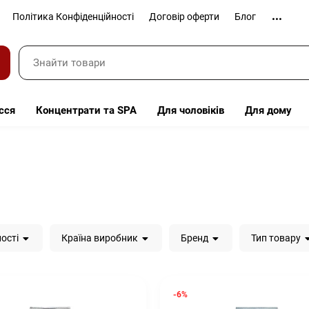
Політика Конфіденційності
Договір оферти
Блог
сся
Концентрати та SPA
Для чоловіків
Для дому
ості
Країна виробник
Бренд
Тип товару
-6%