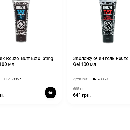
к Reuzel Buff Exfoliating
Зволожуючий гель Reuzel 
100 мл
Gel 100 мл
:
FJRL-0067
Артикул:
FJRL-0068
685 грн.
н.
641 грн.