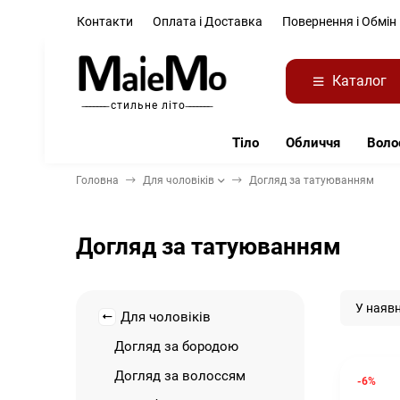
Контакти
Оплата і Доставка
Повернення і Обмін
Каталог
̶ ̶ ̶ ̶ ̶ ̶ ̶ стильне літо ̶ ̶ ̶ ̶ ̶ ̶ ̶
Тіло
Обличчя
Воло
Головна
Для чоловіків
Догляд за татуюванням
Догляд за татуюванням
У наявн
Для чоловіків
Догляд за бородою
Догляд за волоссям
-6%