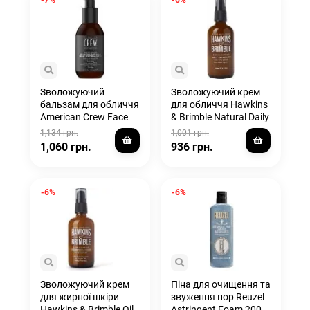
Зволожуючий
Зволожуючий крем
бальзам для обличчя
для обличчя Hawkins
American Crew Face
& Brimble Natural Daily
Balm SPF15 170 мл
Moisturiser 100 мл
1,134 грн.
1,001 грн.
1,060 грн.
936 грн.
-6%
-6%
Зволожуючий крем
Піна для очищення та
для жирної шкіри
звуження пор Reuzel
Hawkins & Brimble Oil
Astringent Foam 200