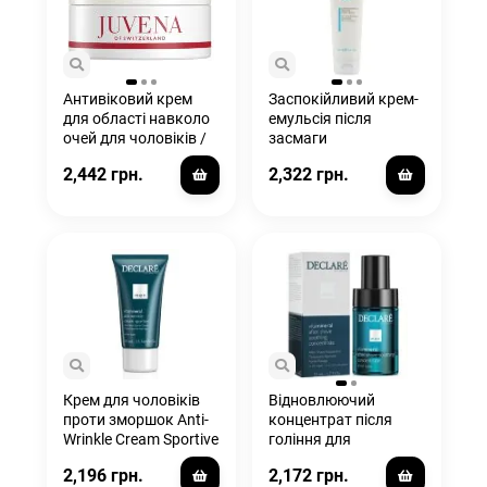
Антивіковий крем
Заспокійливий крем-
для області навколо
емульсія після
очей для чоловіків /
засмаги
Superior Overall Anti-
2,442 грн.
2,322 грн.
Age Eye Cream
Крем для чоловіків
Відновлюючий
проти зморшок Anti-
концентрат після
Wrinkle Сream Sportive
гоління для
75 мл
стресованої шкіри
2,196 грн.
2,172 грн.