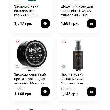
Заспокійливий
Щоденний крем для
бальзам після
чоловіків з UVA/UVB-
гоління з SPF 3
фільтрами 75 мл
1,847 грн.
1,684 грн.
-7%
-7%
Зволожуючий засіб
Противіковий
проти старіння для
заспокійливий
чоловіків Morgans
бальзам після
Age Defying
гоління проти
1,228 грн.
1,228 грн.
Moisturiser For Men
старіння Morgans
1,148 грн.
1,148 грн.
Anti-Ageing After-
Shave Balm 100мл
-7%
-6%