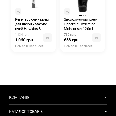
Регенеруючий крем
Зволожуючий крем
для шкіри навколо
Uppercut Hydrating
очей Hawkins &
Moisturiser 120ml
Brimble Eye Cream 20
1,134 грн.
730 грн.
мл
1,060 грн.
683 грн.
Немає в наявності
Немає в наявності
КОМПАНІЯ
КАТАЛОГ ТОВАРІВ