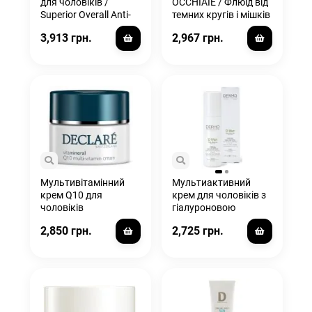
для чоловіків /
OCCHIAIE / Флюїд від
Superior Overall Anti-
темних кругів і мішків
Age Cream
під очима з есцином і
3,913 грн.
2,967 грн.
кофеїном
Мультивітамінний
Мультиактивний
крем Q10 для
крем для чоловіків з
чоловіків
гіалуроновою
кислотою та алое
2,850 грн.
2,725 грн.