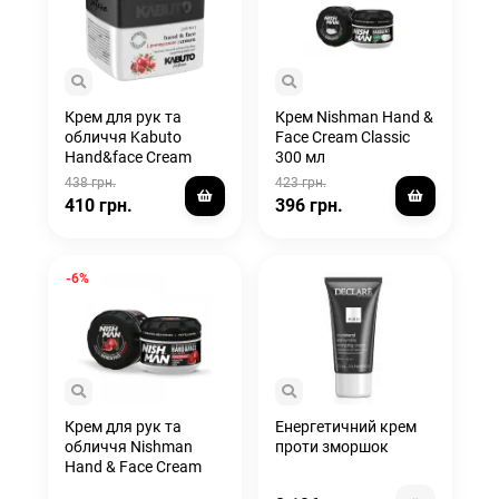
Крем для рук та
Крем Nishman Hand &
обличчя Kabuto
Face Cream Classic
Hand&face Cream
300 мл
Pomegranate 240 ml
438 грн.
423 грн.
410 грн.
396 грн.
-6%
Крем для рук та
Енергетичний крем
обличчя Nishman
проти зморшок
Hand & Face Cream
Pomgranate 300 мл