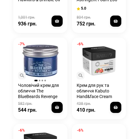
Control Moisturiser
мл
5.0
100 мл
1,001 грн.
804 грн.
936 грн.
752 грн.
-7%
-6%
Чоловічий крем для
Крем для рук та
обличчя The
обличчя Kabuto
BlueBeards Revenge
Hand&face Cream
Cooling Moisturiser
Fig&grapefruit 240 ml
582 грн.
438 грн.
100ml
544 грн.
410 грн.
-6%
-6%