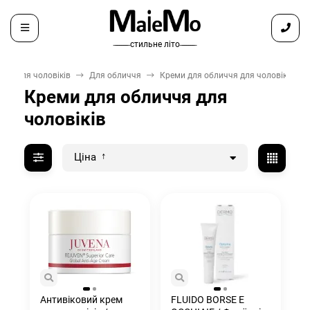
̶ ̶ ̶ ̶ ̶ ̶ ̶ стильне літо ̶ ̶ ̶ ̶ ̶ ̶ ̶
Для чоловіків
Для обличчя
Креми для обличчя для чоловіків
Креми для обличчя для
чоловіків
Ціна
Антивіковий крем
FLUIDO BORSE E