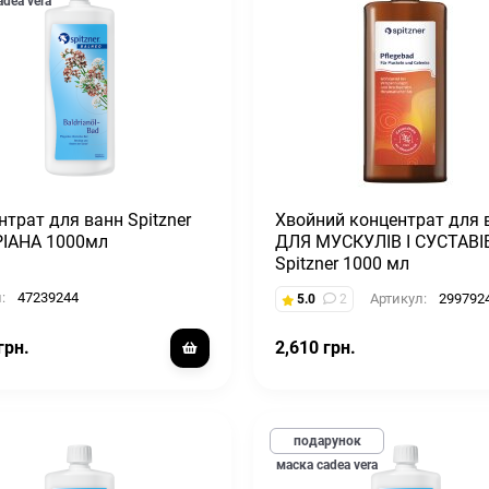
adea vera
нтрат для ванн Spitzner
Хвойний концентрат для 
ІАНА 1000мл
ДЛЯ МУСКУЛІВ І СУСТАВІ
Spitzner 1000 мл
:
47239244
Артикул:
299792
5.0
2
грн.
2,610 грн.
подарунок
маска cadea vera