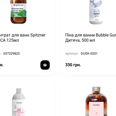
нтрат для ванн Spitzner
Піна для ванни Bubble G
СА 125мл
Дитяча, 500 мл
:
037229825
Артикул:
DUSK-0201
н.
330 грн.