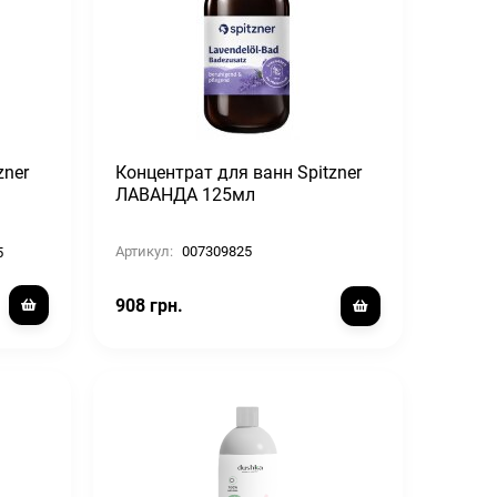
zner
Концентрат для ванн Spitzner
ЛАВАНДА 125мл
Артикул:
007309825
5
908 грн.