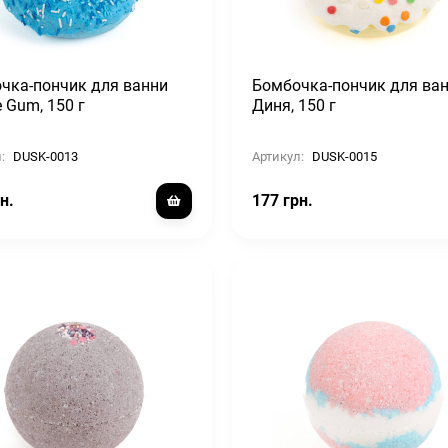
чка-пончик для ванни
Бомбочка-пончик для ва
 Gum, 150 г
Диня, 150 г
:
DUSK-0013
Артикул:
DUSK-0015
н.
177 грн.