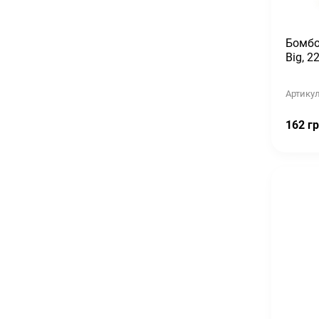
Матова помада Uppercut Deluxe Matt Pomade 30 г
513 грн.
548 грн.
Бомбо
Big, 2
Гребінь Uppercut Deluxe CT7 Tortoise Flip Comb
488 грн.
522 грн.
Артикул
162 гр
Концентрат для ванн Spitzner ЛАВАНДА 190мл
1,124 грн.
1,212 грн.
Матова помада Uppercut Deluxe Matt Pomade 100 г
1,097 грн.
1,173 грн.
Лосьйон після гоління Proraso After shave Lotion Refresh Eucalyptus 100ML
469 грн.
501 грн.
Гель для укладання волосся Barbertime Hair Gel Gum Effect 300 мл
353 грн.
377 грн.