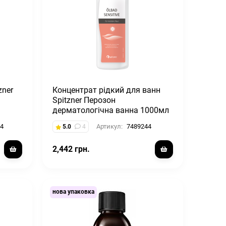
zner
Концентрат рідкий для ванн
Spitzner Перозон
дерматологічна ванна 1000мл
4
Артикул:
7489244
5.0
4
2,442 грн.
нова упаковка