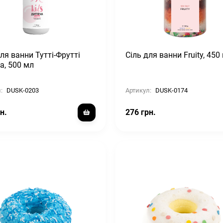
ля ванни Тутті-Фрутті
Сіль для ванни Fruity, 450 
а, 500 мл
:
DUSK-0203
Артикул:
DUSK-0174
н.
276 грн.