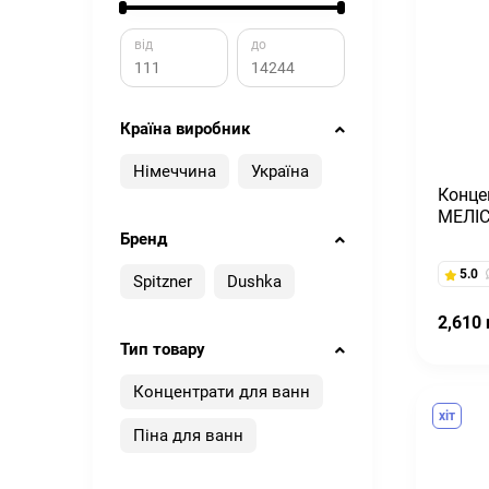
від
до
Країна виробник
Німеччина
Україна
Конце
МЕЛІС
Бренд
5.0
Spitzner
Dushka
2,610 
Тип товару
Концентрати для ванн
хіт
Піна для ванн