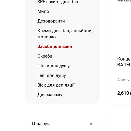
маска c
SPF-захист для тіла
Мило
Дезодоранти
Креми для тіла, лосьйони,
молочко
Засоби для ванн
Скраби
Конце
ВАЛЕР
Пінки для душу
Гелі для душу
Артикул
Віск для депіляції
2,610 
Для масажу
Ціна,
грн