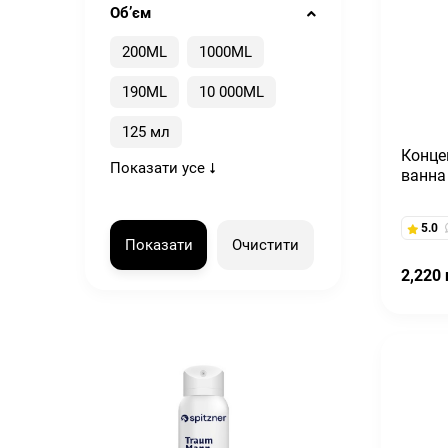
Обʼєм
200ML
1000ML
190ML
10 000ML
125 мл
Конце
Показати усе
ванна 
5.0
Показати
Очистити
2,220 