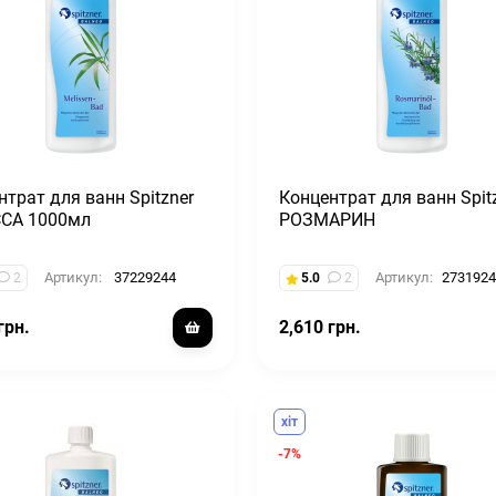
нтрат для ванн Spitzner
Концентрат для ванн Spit
СА 1000мл
РОЗМАРИН
Артикул:
37229244
Артикул:
2731924
2
5.0
2
грн.
2,610 грн.
хіт
-7%