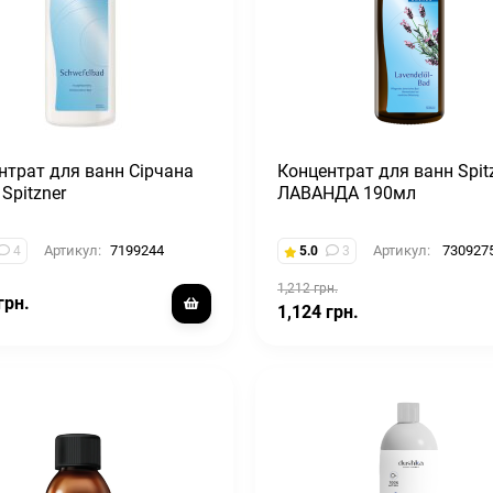
нтрат для ванн Сірчана
Концентрат для ванн Spit
Spitzner
ЛАВАНДА 190мл
Артикул:
7199244
Артикул:
730927
4
5.0
3
1,212 грн.
грн.
1,124 грн.