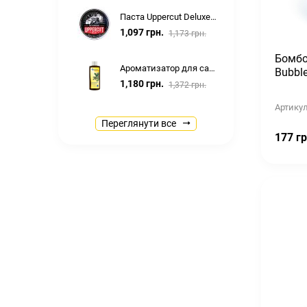
Паста Uppercut Deluxe Featherweight 70г
1,097 грн.
1,173 грн.
Бомбо
Ароматизатор для сауни бані Spitzner САУНАМЕД (SAUNAMED) 190мл
Bubble
1,180 грн.
1,372 грн.
Артикул
Помада Uppercut Deluxe Pomade 100г
Переглянути все
1,097 грн.
177 гр
1,173 грн.
Крем масажний для тіла Spitzner Massagecreme Soft 1000 мл
1,594 грн.
1,674 грн.
Концентрат рідкий для ванн Spitzner Перозон дерматологічна ванна 1000мл
2,442 грн.
Концентрат для ванн Spitzner ЛАВАНДА 1000мл
2,610 грн.