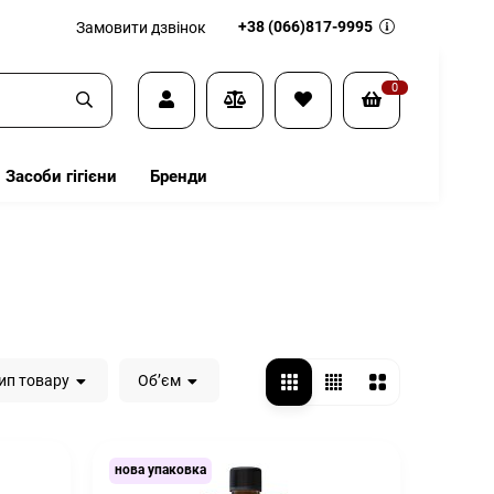
+38 (066)817-9995
Замовити дзвінок
0
Засоби гігієни
Бренди
ип товару
Обʼєм
нова упаковка