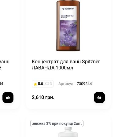
ванн
Концентрат для ванн Spitzner
В
ЛАВАНДА 1000мл
44
Артикул:
7309244
5.0
3
2,610 грн.
знижка 3% при покупці 2шт.