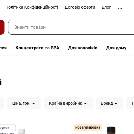
Політика Конфіденційності
Договір оферти
Блог
сся
Концентрати та SPA
Для чоловіків
Для дому
і
Ціна, грн.
Країна виробник
Бренд
Т
нова упаковка
рунок