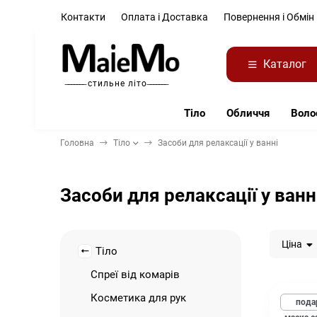
Контакти
Оплата і Доставка
Повернення і Обмін
Каталог
̶ ̶ ̶ ̶ ̶ ̶ ̶ стильне літо ̶ ̶ ̶ ̶ ̶ ̶ ̶
Тіло
Обличчя
Воло
Головна
Тіло
Засоби для релаксації у ванні
Засоби для релаксації у ванн
Ціна
Тіло
Спреї від комарів
Косметика для рук
пода