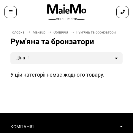
̶ ̶ ̶ ̶ ̶ ̶ ̶ стильне літо ̶ ̶ ̶ ̶ ̶ ̶ ̶
Головна
Makeup
Обличчя
Рум'яна та бронзатори
Рум'яна та бронзатори
Ціна
У цій категорії немає жодного товару.
КОМПАНІЯ