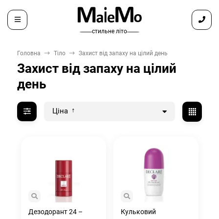
̶ ̶ ̶ ̶ ̶ ̶ ̶ стильне літо ̶ ̶ ̶ ̶ ̶ ̶ ̶
Головна
Тіло
Захист від запаху на цілий день
Захист від запаху на цілий
день
Ціна
Дезодорант 24 –
Кульковий