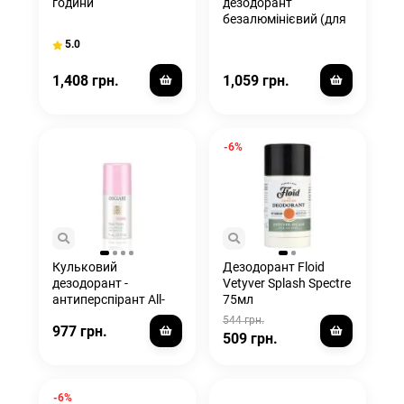
години
дезодорант
безалюмінієвий (для
чутливої шкіри) /24 h
5.0
Deodorant
1,408 грн.
1,059 грн.
-6%
Кульковий
Дезодорант Floid
дезодорант -
Vetyver Splash Spectre
антиперспірант All-
75мл
Day Deo Forte
544 грн.
977 грн.
509 грн.
-6%