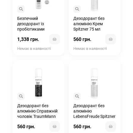
Безпечний
Дезодорант без
дезодорант із
алюмінію Крем
пробіотиками
Spitzner 75 мл
OnTherapy
1,338 грн.
560 грн.
Немає в наявності
Немає в наявності
Дезодорант без
Дезодорант без
алюмінію Справжній
алюмінію
чоловік​​ TraumMann
LebensFreude Spitzner
Spitzner 75 мл
75 мл
560 грн.
560 грн.