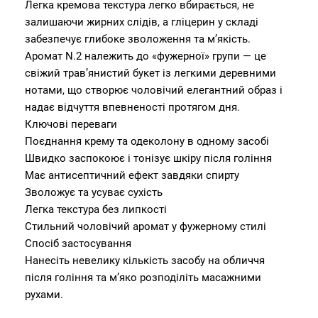
Легка кремова текстура легко вбирається, не
залишаючи жирних слідів, а гліцерин у складі
забезпечує глибоке зволоження та м’якість.
Аромат N.2 належить до «фужерної» групи — це
свіжий трав’янистий букет із легкими деревними
нотами, що створює чоловічий елегантний образ і
надає відчуття впевненості протягом дня.
Ключові переваги
Поєднання крему та одеколону в одному засобі
Швидко заспокоює і тонізує шкіру після гоління
Має антисептичний ефект завдяки спирту
Зволожує та усуває сухість
Легка текстура без липкості
Стильний чоловічий аромат у фужерному стилі
Спосіб застосування
Нанесіть невелику кількість засобу на обличчя
після гоління та м’яко розподіліть масажними
рухами.