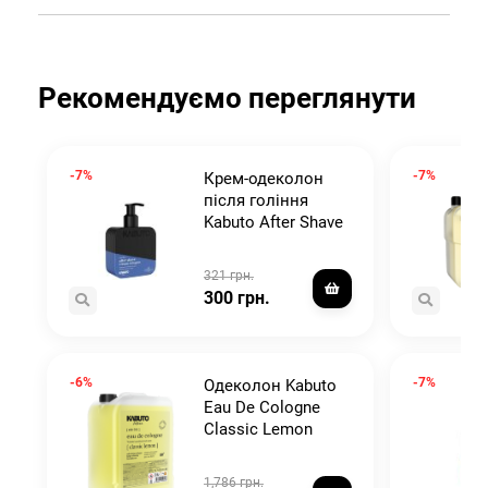
Рекомендуємо переглянути
-7%
-7%
Крем-одеколон
e
після гоління
Kabuto After Shave
Cream Cologne 250
л
ml
321 грн.
300 грн.
-6%
-7%
Одеколон Kabuto
Eau De Cologne
Classic Lemon
5000 ml
1,786 грн.