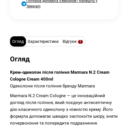
Потрібна допомога з вибором? Напишіть у
Telegram
Огляд
Характеристики
Відгуки
1
Огляд
Крем-одеколон після гоління Marmara N.2 Cream
Cologne Cream 400ml
Одеколони після гоління бренду Marmara
Marmara N.2 Cream Cologne — це інноваційний
догляд після гоління, який поєднує антисептичну
дію класичного одеколону з ніжністю крему. Його
формула допомагає швидко заспокоїти шкіру, зняти
почервоніння та попередити подразнення.