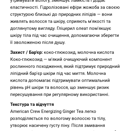
утримувати вологу, зменшує ламкість і додає
еластичності. Гідролізовані ефіри жожоба за своєю
структурою близькі до природних ліпідів — вони
живлять волосся та шкіру, сприяють м'якості та
доглянутому вигляду. Гліцерил олеат пом'якшує
шкіру тіла під час очищення, допомагаючи зберегти
її зволоженою після душу.
Захист / Бар'єр:
коко-глюкозид, молочна кислота
Коко-глюкозид — м'який очищуючий компонент
рослинного походження, який підтримує природний
ліпідний бар'єр шкіри під час миття. Молочна
кислота допомагає підтримувати оптимальний
рівень pH шкіри та волосся, що зменшує ризик
пересушування при регулярному використанні.
Текстура та відчуття
American Crew Energizing Ginger Tea легко
розподіляється по вологому волоссю та тілу,
утворює насичену густу піну. Після змивання