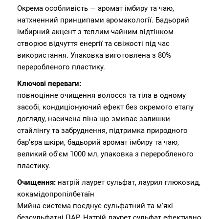
Окрема особливість — аромат імбиру та чаю,
натхненний принципами аромакології. Бадьорий
імбирний акцент з теплим чайним відтінком
створює відчуття енергії та свіжості під час
використання. Упаковка виготовлена з 80%
переробленого пластику.
Ключові переваги:
повноцінне очищення волосся та тіла в одному
засобі, кондиціонуючий ефект без окремого етапу
догляду, насичена піна що змиває залишки
стайлінгу та забруднення, підтримка природного
бар'єра шкіри, бадьорий аромат імбиру та чаю,
великий об'єм 1000 мл, упаковка з переробленого
пластику.
Очищення:
натрій лаурет сульфат, лаурил глюкозид,
кокамідопропілбетаїн
Мийна система поєднує сульфатний та м'які
безсульфатні ПАР. Натрій лаурет сульфат ефективно