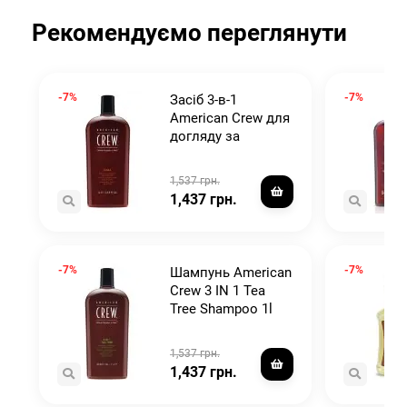
Рекомендуємо переглянути
-7%
-7%
Засіб 3-в-1
American Crew для
догляду за
волоссям та тілом
1000 мл
1,537 грн.
1,437 грн.
-7%
-7%
Шампунь American
Crew 3 IN 1 Tea
Tree Shampoo 1l
1,537 грн.
1,437 грн.