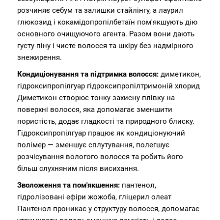
розчиняє себум та залишки стайлінгу, а лаурил
глюкозид і кокамідопропілбетаїн пом'якшують дію
основного очищуючого агента. Разом вони дають
густу піну і чисте волосся та шкіру без надмірного
знежирення.
Кондиціонування та підтримка волосся:
диметикон,
гідроксипропілгуар гідроксипропілтримоній хлорид
Диметикон створює тонку захисну плівку на
поверхні волосся, яка допомагає зменшити
пористість, додає гладкості та природного блиску.
Гідроксипропілгуар працює як кондиціонуючий
полімер — зменшує сплутування, полегшує
розчісування вологого волосся та робить його
більш слухняним після висихання.
Зволоження та пом'якшення:
пантенол,
гідролізовані ефіри жожоба, гліцерил олеат
Пантенол проникає у структуру волосся, допомагає