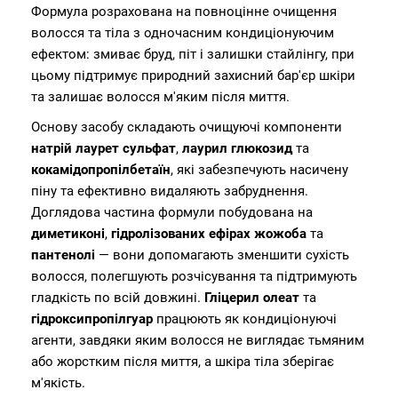
Формула розрахована на повноцінне очищення
волосся та тіла з одночасним кондиціонуючим
ефектом: змиває бруд, піт і залишки стайлінгу, при
цьому підтримує природний захисний бар'єр шкіри
та залишає волосся м'яким після миття.
Основу засобу складають очищуючі компоненти
натрій лаурет сульфат
,
лаурил глюкозид
та
кокамідопропілбетаїн
, які забезпечують насичену
піну та ефективно видаляють забруднення.
Доглядова частина формули побудована на
диметиконі
,
гідролізованих ефірах жожоба
та
пантенолі
— вони допомагають зменшити сухість
волосся, полегшують розчісування та підтримують
гладкість по всій довжині.
Гліцерил олеат
та
гідроксипропілгуар
працюють як кондиціонуючі
агенти, завдяки яким волосся не виглядає тьмяним
або жорстким після миття, а шкіра тіла зберігає
м'якість.