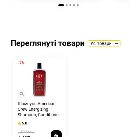
Переглянуті товари
Усі товари
-7%
Шампунь American
Crew Energizing
Shampoo, Conditioner
and Body wash Ginger
5.0
Tea 1000мл
1,537 грн.