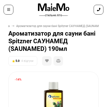
̶ ̶ ̶ ̶ ̶ ̶ ̶ стильне літо ̶ ̶ ̶ ̶ ̶ ̶ ̶
Сауна
Ароматизатор для сауни бані Spitzner САУНАМЕД (SAUNAMED) 1
Ароматизатор для сауни бані
Spitzner САУНАМЕД
(SAUNAMED) 190мл
5.0
4 відгуки
-14%