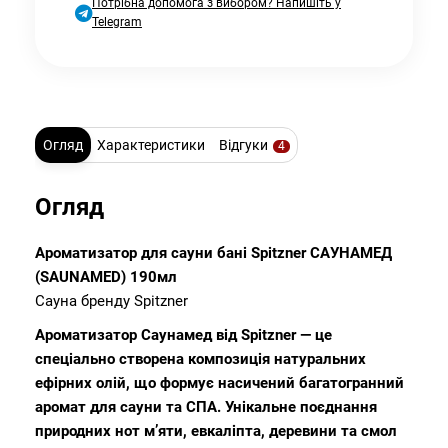
Потрібна допомога з вибором? Напишіть у
Telegram
Огляд
Характеристики
Відгуки
4
Огляд
Ароматизатор для сауни бані Spitzner САУНАМЕД
(SAUNAMED) 190мл
Сауна бренду Spitzner
Ароматизатор Саунамед від Spitzner — це
спеціально створена композиція натуральних
ефірних олій, що формує насичений багатогранний
аромат для сауни та СПА. Унікальне поєднання
природних нот м’яти, евкаліпта, деревини та смол