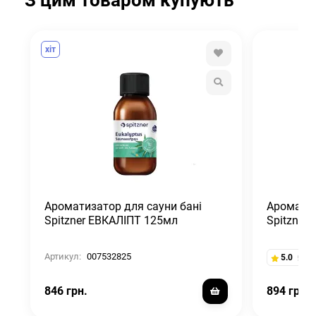
хіт
Ароматизатор для сауни бані
Ароматиз
Spitzner ЕВКАЛІПТ 125мл
Spitzner
Артикул:
007532825
5.0
3
846 грн.
894 грн.