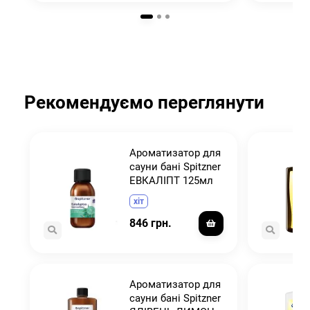
Рекомендуємо переглянути
я
Ароматизатор для
r
сауни бані Spitzner
ЕВКАЛІПТ 125мл
хіт
846 грн.
я
Ароматизатор для
сауни бані Spitzner