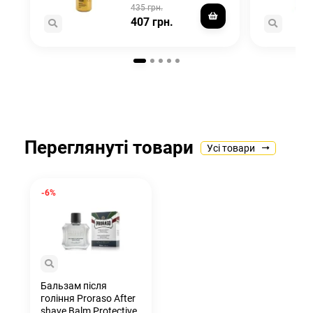
435 грн.
407 грн.
Переглянуті товари
Усі товари
-6%
Бальзам після
гоління Proraso After
shave Balm Protective