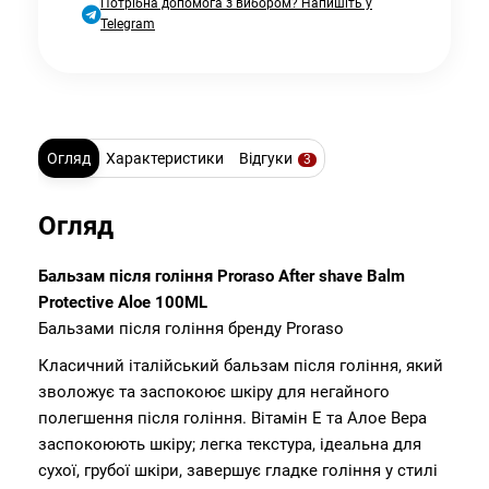
Потрібна допомога з вибором? Напишіть у
Telegram
Огляд
Характеристики
Відгуки
3
Огляд
Бальзам після гоління Proraso After shave Balm
Protective Aloe 100ML
Бальзами після гоління бренду Proraso
Класичний італійський бальзам після гоління, який
зволожує та заспокоює шкіру для негайного
полегшення після гоління. Вітамін E та Алое Вера
заспокоюють шкіру; легка текстура, ідеальна для
сухої, грубої шкіри, завершує гладке гоління у стилі