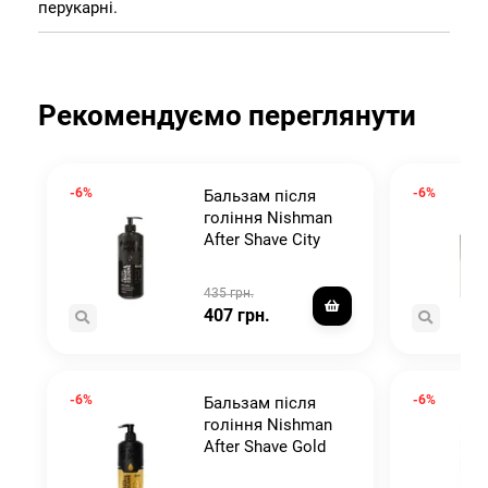
перукарні.
Рекомендуємо переглянути
-6%
-6%
Бальзам після
гоління Nishman
e
After Shave City
Senior No.1 400ml
435 грн.
407 грн.
-6%
-6%
Бальзам після
гоління Nishman
After Shave Gold
One No.4 400ml