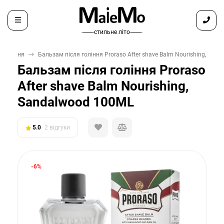
̶ ̶ ̶ ̶ ̶ ̶ ̶ стильне літо ̶ ̶ ̶ ̶ ̶ ̶ ̶
 гоління
Бальзам після гоління Proraso After shave Balm Nourishing, San
Бальзам після гоління Proraso
After shave Balm Nourishing,
Sandalwood 100ML
5.0
2 відгуки
-6%