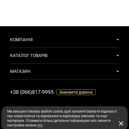
КОМПАНІЯ
КАТАЛОГ ТОВАРІВ
МАГАЗИН
+38 (066)817-9995
Замовити дзвінок
МАЄМО ТЕ ЩО ТОБІ ПОТРІБНО
© 2026
Ми використовуємо файли cookie, щоб запам'ятовувати відомості
про користувача та відображати відповідну рекламу та інші
Всі права захищені авторським правом
maiemo.com
матеріали. Отримати більш детальну інформацію або змінити
Підібрати догляд з AI
настройки можна
тут
.