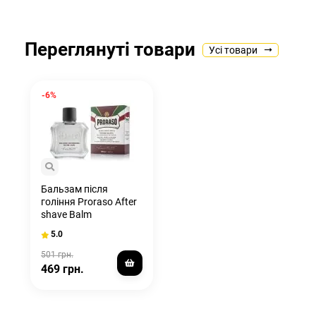
Переглянуті товари
Усі товари
-6%
Бальзам після
гоління Proraso After
shave Balm
Nourishing,
5.0
Sandalwood 100ML
501 грн.
469 грн.