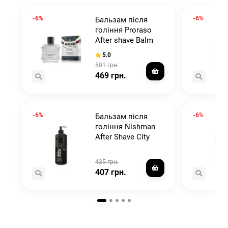
-6%
-6%
Бальзам після
гоління Proraso
e
After shave Balm
Protective Aloe
5.0
100ML
501 грн.
469 грн.
-6%
-6%
Бальзам після
гоління Nishman
After Shave City
Senior No.1 400ml
435 грн.
407 грн.