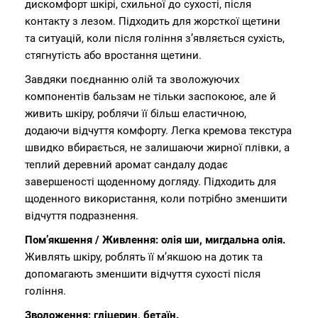
дискомфорт шкірі, схильної до сухості, після
контакту з лезом. Підходить для жорсткої щетини
та ситуацій, коли після гоління з’являється сухість,
стягнутість або вростання щетини.
Завдяки поєднанню олій та зволожуючих
компонентів бальзам не тільки заспокоює, але й
живить шкіру, роблячи її більш еластичною,
додаючи відчуття комфорту. Легка кремова текстура
швидко вбирається, не залишаючи жирної плівки, а
теплий деревний аромат сандалу додає
завершеності щоденному догляду. Підходить для
щоденного використання, коли потрібно зменшити
відчуття подразнення.
Пом’якшення / Живлення: олія ши, мигдальна олія.
Живлять шкіру, роблять її м’якшою на дотик та
допомагають зменшити відчуття сухості після
гоління.
Зволоження: гліцерин, бетаїн.