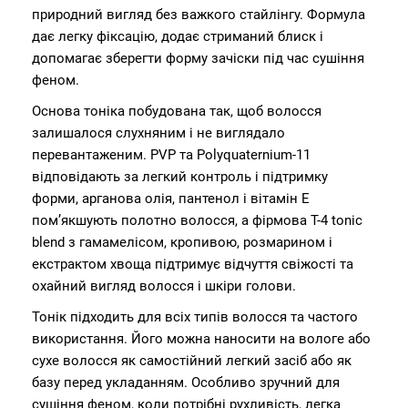
природний вигляд без важкого стайлінгу. Формула
дає легку фіксацію, додає стриманий блиск і
допомагає зберегти форму зачіски під час сушіння
феном.
Основа тоніка побудована так, щоб волосся
залишалося слухняним і не виглядало
перевантаженим. PVP та Polyquaternium-11
відповідають за легкий контроль і підтримку
форми, арганова олія, пантенол і вітамін Е
пом’якшують полотно волосся, а фірмова T-4 tonic
blend з гамамелісом, кропивою, розмарином і
екстрактом хвоща підтримує відчуття свіжості та
охайний вигляд волосся і шкіри голови.
Тонік підходить для всіх типів волосся та частого
використання. Його можна наносити на вологе або
сухе волосся як самостійний легкий засіб або як
базу перед укладанням. Особливо зручний для
сушіння феном, коли потрібні рухливість, легка