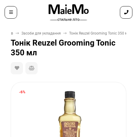
̶ ̶ ̶ ̶ ̶ ̶ ̶ стильне літо ̶ ̶ ̶ ̶ ̶ ̶ ̶
ловіків
Засоби для укладання
Тонік Reuzel Grooming Tonic 350 мл
Тонік Reuzel Grooming Tonic
350 мл
-6%