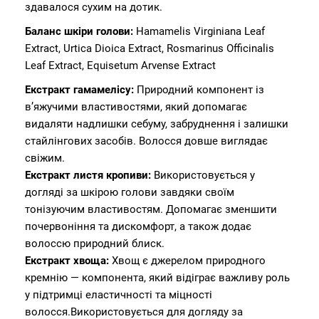
здавалося сухим на дотик.
Баланс шкіри голови:
Hamamelis Virginiana Leaf
Extract, Urtica Dioica Extract, Rosmarinus Officinalis
Leaf Extract, Equisetum Arvense Extract
Екстракт
гамамелісу:
Природний компонент із
в’яжучими властивостями, який допомагає
видаляти надлишки себуму, забруднення і залишки
стайлінгових засобів. Волосся довше виглядає
свіжим.
Екстракт листя кропиви:
Використовується у
догляді за шкірою голови завдяки своїм
тонізуючим властивостям. Допомагає зменшити
почервоніння та дискомфорт, а також додає
волоссю природний блиск.
Екстракт хвоща:
Хвощ є джерелом природного
кремнію — компонента, який відіграє важливу роль
у підтримці еластичності та міцності
волосся.Використовується для догляду за