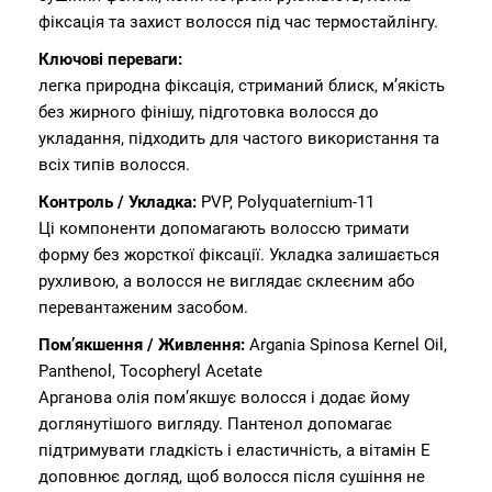
фіксація та захист волосся під час термостайлінгу.
Ключові переваги:
легка природна фіксація, стриманий блиск, м’якість
без жирного фінішу, підготовка волосся до
укладання, підходить для частого використання та
всіх типів волосся.
Контроль / Укладка:
PVP, Polyquaternium-11
Ці компоненти допомагають волоссю тримати
форму без жорсткої фіксації. Укладка залишається
рухливою, а волосся не виглядає склеєним або
перевантаженим засобом.
Пом’якшення / Живлення:
Argania Spinosa Kernel Oil,
Panthenol, Tocopheryl Acetate
Арганова олія пом’якшує волосся і додає йому
доглянутішого вигляду. Пантенол допомагає
підтримувати гладкість і еластичність, а вітамін Е
доповнює догляд, щоб волосся після сушіння не