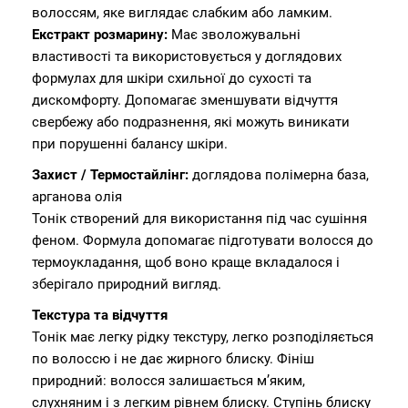
волоссям, яке виглядає слабким або ламким.
Екстракт розмарину:
Має зволожувальні
властивості та використовується у доглядових
формулах для шкіри схильної до сухості та
дискомфорту. Допомагає зменшувати відчуття
свербежу або подразнення, які можуть виникати
при порушенні балансу шкіри.
Захист / Термостайлінг:
доглядова полімерна база,
арганова олія
Тонік створений для використання під час сушіння
феном. Формула допомагає підготувати волосся до
термоукладання, щоб воно краще вкладалося і
зберігало природний вигляд.
Текстура та відчуття
Тонік має легку рідку текстуру, легко розподіляється
по волоссю і не дає жирного блиску. Фініш
природний: волосся залишається м’яким,
слухняним і з легким рівнем блиску. Ступінь блиску