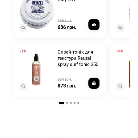
680 грн.
636 грн.
-7%
-6%
Спрей-тонік для
текстури Reuzel
spray surf tonic 350
ml
934 грн.
873 грн.