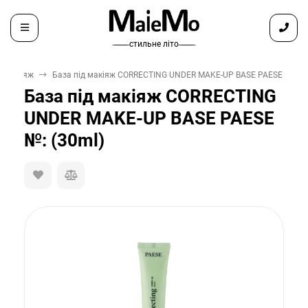
̶ ̶ ̶ ̶ ̶ ̶ ̶ стильне літо ̶ ̶ ̶ ̶ ̶ ̶ ̶
д макіяж
База під макіяж CORRECTING UNDER MAKE-UP BASE PAESE №: (3
База під макіяж CORRECTING
UNDER MAKE-UP BASE PAESE
№: (30ml)