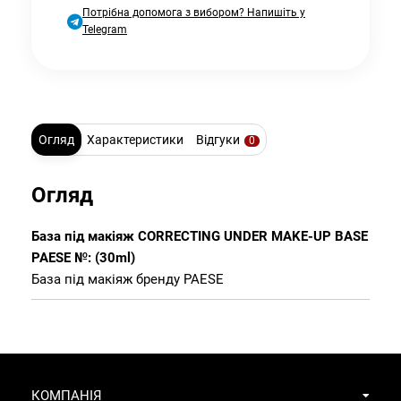
Потрібна допомога з вибором? Напишіть у
Telegram
Огляд
Характеристики
Відгуки
0
Огляд
База під макіяж CORRECTING UNDER MAKE-UP BASE
PAESE №: (30ml)
База під макіяж бренду PAESE
КОМПАНІЯ