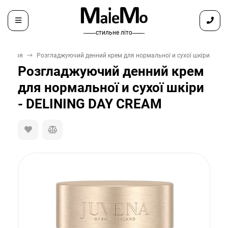
̶ ̶ ̶ ̶ ̶ ̶ ̶ стильне літо ̶ ̶ ̶ ̶ ̶ ̶ ̶
обличчя
Розгладжуючий денний крем для нормальної и сухої шкіри - DEL
Розгладжуючий денний крем
для нормальної и сухої шкіри
- DELINING DAY CREAM