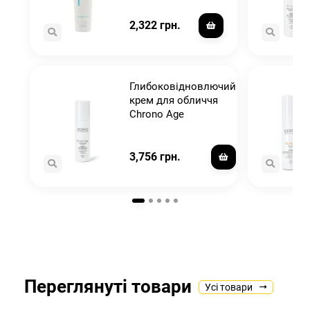
2,322 грн.
я
Глибоковідновлючий
крем для обличчя
Chrono Age
3,756 грн.
Переглянуті товари
Усі товари