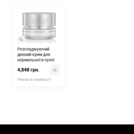
Розгладжуючий
денний крем для
нормальної и сухої
шкіри - DELINING DAY
4,848 грн.
CREAM
Немає в наявності