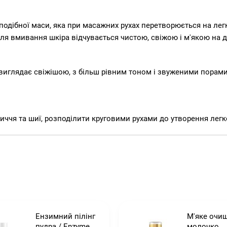
подібної маси, яка при масажних рухах перетворюється на лег
сля вмивання шкіра відчувається чистою, свіжою і м'якою на д
виглядає свіжішою, з більш рівним тоном і звуженими порами.
иччя та шиї, розподілити круговими рухами до утворення легк
Ензимний пілінг
М'яке очи
пудра / Enzyme
молочко