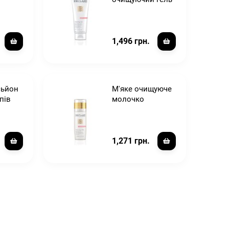
1,496 грн.
сьйон
М'яке очищуюче
пів
молочко
1,271 грн.