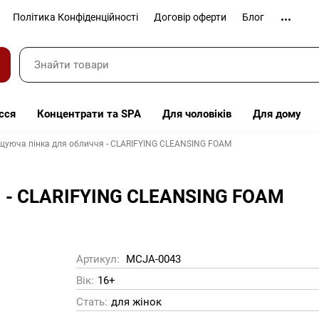
Політика Конфіденційності
Договір оферти
Блог
сся
Концентрати та SPA
Для чоловіків
Для дому
щуюча пінка для обличчя - CLARIFYING CLEANSING FOAM
я - CLARIFYING CLEANSING FOAM
Артикул:
MCJA-0043
Вік:
16+
Стать:
для жінок