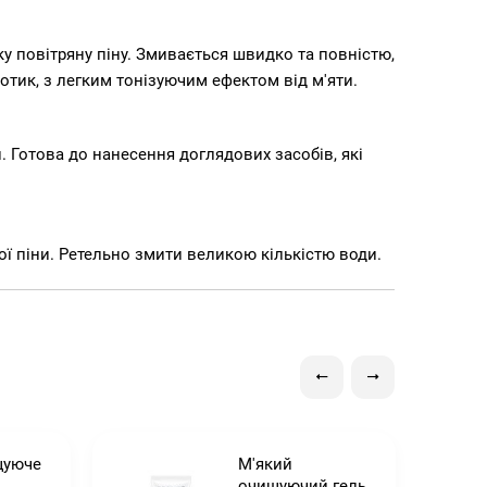
ку повітряну піну. Змивається швидко та повністю,
отик, з легким тонізуючим ефектом від м'яти.
 Готова до нанесення доглядових засобів, які
ої піни. Ретельно змити великою кількістю води.
щуюче
М'який
очищуючий гель