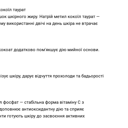
окоїл таурат
ок шкірного жиру. Натрій метил кокоїл таурат —
му використанні двічі на день шкіра не втрачає
л кокоат додатково пом'якшує дію мийної основи.
ізує шкіру, дарує відчуття прохолоди та бадьорості
л фосфат — стабільна форма вітаміну C з
 доповнює антиоксидантну дію та сприяє
нти готують шкіру до засвоєння активних