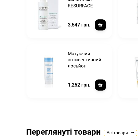
а, 170
RESURFACE
3,547 грн.
Матуючий
антисептичний
E
лосьйон
1,252 грн.
Переглянуті товари
Усі товари