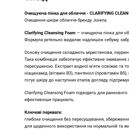
Очищуюча пінка для обличчя - CLARIFYING CLEA
Очищення шкіри обличчя бренду Juvena
Clarifying Cleansing Foam
— очищуюча пінка для обл
Формула ретельно видаляє надлишок себуму, забр
Основу очищення складають міристинова, лауринов
Така комбінація забезпечує ефективне змивання з
пересушеною. Екстракт водної м'яти освіжає та тон
ніацинамід (вітамін B3), пантенол (провітамін B5),
готує шкіру до наступних етапів догляду, підтриму
Clarifying Cleansing Foam підходить для ранковог
ефективніше працюють.
Ключові переваги:
глибоке очищення без пересушування, збереження 
для щоденного використання на нормальній та жир