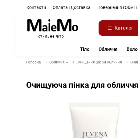
Контакти
Оплата і Доставка
Повернення і Обмін
Каталог
̶ ̶ ̶ ̶ ̶ ̶ ̶ стильне літо ̶ ̶ ̶ ̶ ̶ ̶ ̶
Тіло
Обличчя
Воло
Головна
Обличчя
Очищення шкіри обличчя
Очи
Очищуюча пінка для обличч