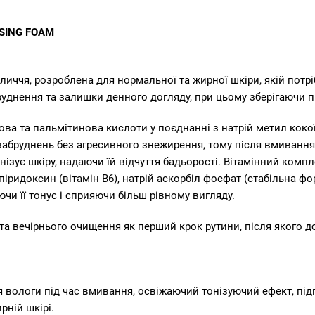
NSING FOAM
иччя, розроблена для нормальної та жирної шкіри, якій потр
уднення та залишки денного догляду, при цьому зберігаючи 
а та пальмітинова кислоти у поєднанні з натрій метил кокої
абруднень без агресивного знежирення, тому після вмивання 
ізує шкіру, надаючи їй відчуття бадьорості. Вітамінний компл
 піридоксин (вітамін B6), натрій аскорбіл фосфат (стабільна фо
ючи її тонус і сприяючи більш рівному вигляду.
о та вечірнього очищення як перший крок рутини, після якого 
вологи під час вмивання, освіжаючий тонізуючий ефект, підг
ній шкірі.