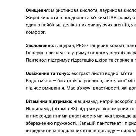
Очищення:
міристинова кислота, лауринова кислот
Жирні кислоти в поєднанні з м'яким ПАР формують
один з найбільш делікатних очищуючих агентів, як
комфорт.
Зволоження:
гліцерин, PEG-7 гліцерил кокоат, пан
Гліцерин притягує та утримує вологу у верхніх ша
Пантенол підтримує гідратацію шкіри та сприяє її 
Освіження та тонус:
екстракт листя водної м'яти
Водна м'ята — багаторічна рослина, листя якої міс
під час вмивання. Має в'яжучі властивості, які 
Вітамінна підтримка:
ніацинамід, натрій аскорбіл
Ніацинамід (вітамін B3) підтримує рівномірний т
антиоксидантними властивостями, яка захищає шк
збереженню пружності. Кальцій пантотенат і піри
інгредієнтів із подальших етапів догляду — сирова