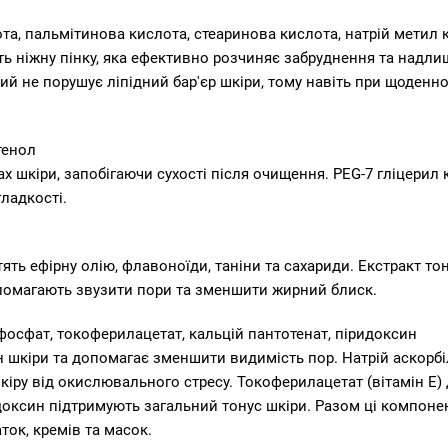
а, пальмітинова кислота, стеаринова кислота, натрій метил к
 ніжну пінку, яка ефективно розчиняє забруднення та надлиш
ий не порушує ліпідний бар'єр шкіри, тому навіть при щоденно
тенол
рах шкіри, запобігаючи сухості після очищення. PEG-7 гліцери
гладкості.
тять ефірну олію, флавоноїди, таніни та сахариди. Екстракт тон
допомагають звузити пори та зменшити жирний блиск.
 фосфат, токоферилацетат, кальцій пантотенат, піридоксин
он шкіри та допомагає зменшити видимість пор. Натрій аскорбі
іру від окислювального стресу. Токоферилацетат (вітамін E)
доксин підтримують загальний тонус шкіри. Разом ці компоне
ток, кремів та масок.