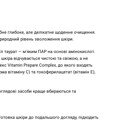
ібне глибоке, але делікатне щоденне очищення.
природний рівень зволоження шкіри.
л таурат — м'яким ПАР на основі амінокислот.
шкіра відчувається чистою та свіжою, а не
екс Vitamin Prepare Complex, до якого входять
рма вітаміну C) та токоферилацетат (вітамін E),
доглядові засоби краще вбираються та
отовка шкіри до подальшого догляду, підходить